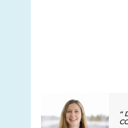
“ 
CO