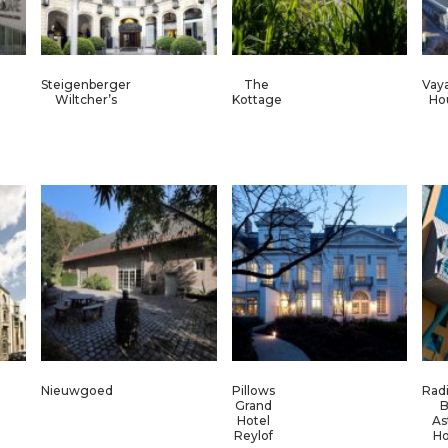
Steigenberger
The
Vay
Wiltcher’s
Kottage
Hou
Nieuwgoed
Pillows
Rad
Grand
B
Hotel
As
Reylof
Ho