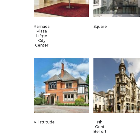
Ramada
Square
Plaza
Liège
City
Center
Villattitude
Nh
Gent
Belfort