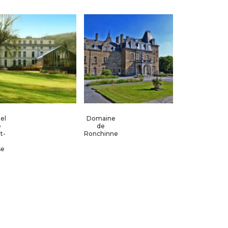
el
Domaine
e
de
t-
Ronchinne
se