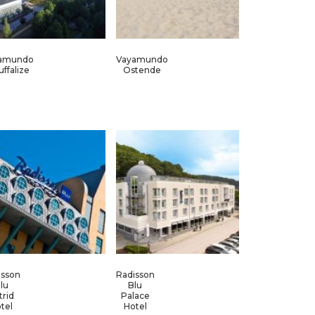
amundo
Vayamundo
ffalize
Ostende
isson
Radisson
lu
Blu
trid
Palace
tel
Hotel