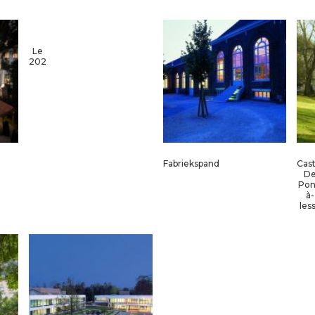
Le
202
Fabriekspand
Cast
D
Pon
à-
les