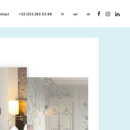
ntact
+32 (0)2 265 53 89
fr
en
nl